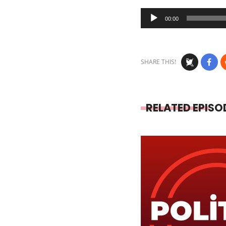
Audio
00:00
Player
SHARE THIS!
RELATED EPISO