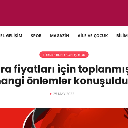
SEL GELİŞİM
SPOR
MAGAZİN
AİLE VE ÇOCUK
BİLİM
TÜRKIYE BUNU KONUŞUYOR
ra fiyatları için toplanmı
hangi önlemler konuşuldu
25 MAY 2022