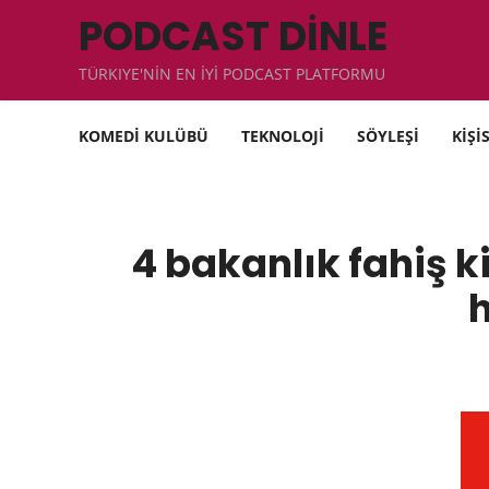
PODCAST DİNLE
TÜRKIYE'NİN EN İYİ PODCAST PLATFORMU
KOMEDİ KULÜBÜ
TEKNOLOJİ
SÖYLEŞİ
KİŞİ
4 bakanlık fahiş ki