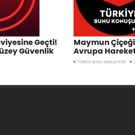
viyesine Geçti!
Maymun Çiçeği 
Düzey Güvenlik
Avrupa Hareket
Maymun Çiçeği 
TÜRKIYE BUNU KONUŞUYOR
Alacaklar