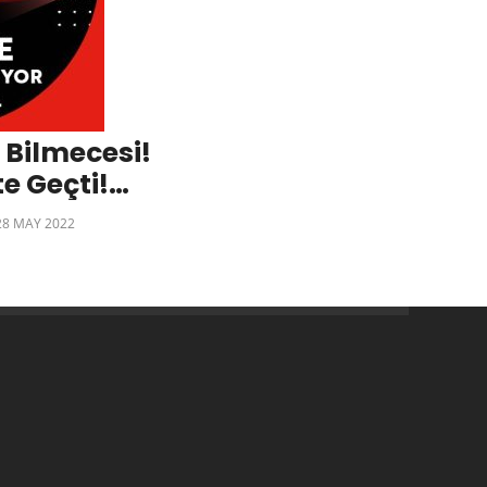
Bilmecesi!
e Geçti!
Aşısı
28 MAY 2022