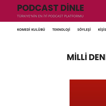
PODCAST DİNLE
TÜRKIYE'NİN EN İYİ PODCAST PLATFORMU
KOMEDİ KULÜBÜ
TEKNOLOJİ
SÖYLEŞİ
KİŞİ
MİLLİ DEN