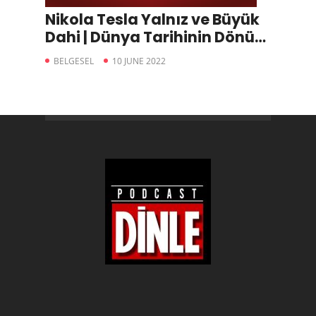
Nikola Tesla Yalnız ve Büyük
Dahi | Dünya Tarihinin Dönüm
Noktaları
BELGESEL
10 JUNE 2022