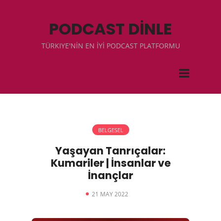
PODCAST DİNLE
TÜRKIYE'NİN EN İYİ PODCAST PLATFORMU
BELGESEL
Yaşayan Tanrıçalar:
Kumariler | İnsanlar ve
İnançlar
21 MAY 2022