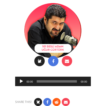
Audio
00:00
00:00
Player
SHARE THIS!