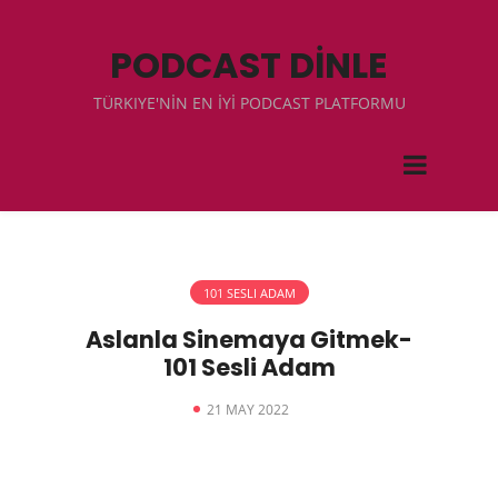
PODCAST DİNLE
TÜRKIYE'NİN EN İYİ PODCAST PLATFORMU
101 SESLI ADAM
Aslanla Sinemaya Gitmek-
101 Sesli Adam
21 MAY 2022