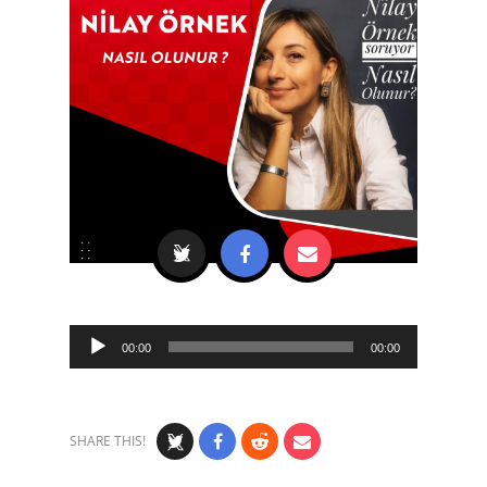
Audio
00:00
00:00
Player
SHARE THIS!