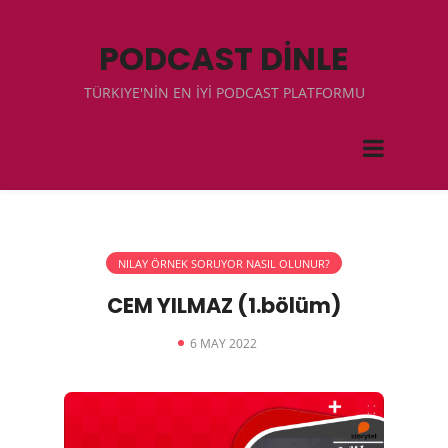
PODCAST DİNLE
TÜRKIYE'NİN EN İYİ PODCAST PLATFORMU
NILAY ÖRNEK SORUYOR NASIL OLUNUR?
CEM YILMAZ (1.bölüm)
6 MAY 2022