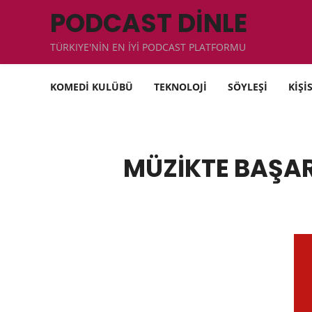
PODCAST DİNLE
TÜRKIYE'NİN EN İYİ PODCAST PLATFORMU
KOMEDİ KULÜBÜ
TEKNOLOJİ
SÖYLEŞİ
KİŞİ
MÜZİKTE BAŞAR