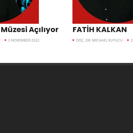
Müzesi Açılıyor
FATİH KALKAN
U
3 NOVEMBER 2022
DOÇ. DR. MICHAEL KUYUCU
3