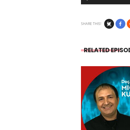
Player
SHARE THIS!
RELATED EPISO