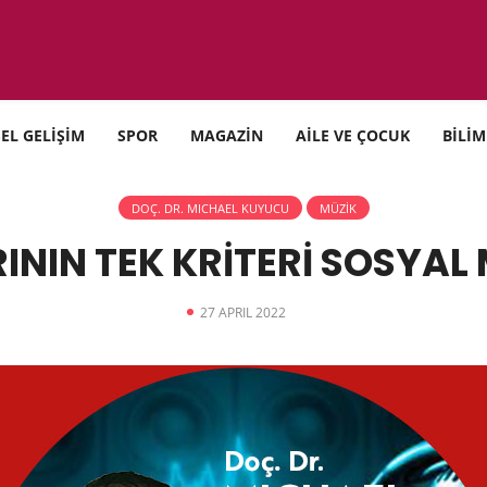
SEL GELİŞİM
SPOR
MAGAZİN
AİLE VE ÇOCUK
BİLİM
DOÇ. DR. MICHAEL KUYUCU
MÜZİK
ININ TEK KRİTERİ SOSYAL
27 APRIL 2022