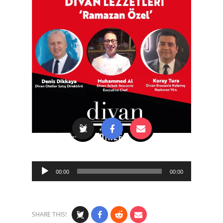
Audio
00:00
00:00
Player
SHARE THIS!