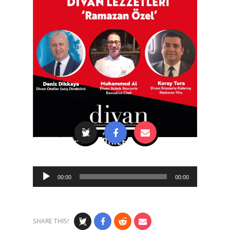
Audio
00:00
00:00
Player
SHARE THIS!