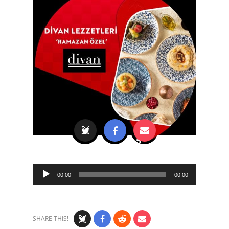
Audio
00:00
00:00
Player
SHARE THIS!