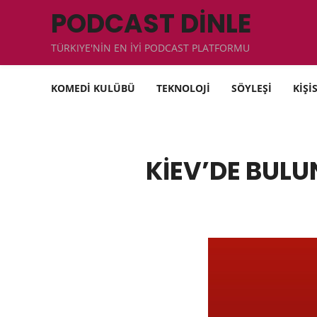
PODCAST DİNLE
TÜRKIYE'NİN EN İYİ PODCAST PLATFORMU
KOMEDİ KULÜBÜ
TEKNOLOJİ
SÖYLEŞİ
KİŞİ
KİEV’DE BULU