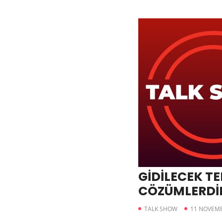
GİDİLECEK TE
CÖZÜMLERDİ
TALK SHOW
11 NOVEMB