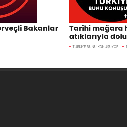
orveçli Bakanlar
Tarihi mağara 
atıklarıyla dolu
Yarımburgaz M
TÜRKIYE BUNU KONUŞUYOR
hali içler acısı…