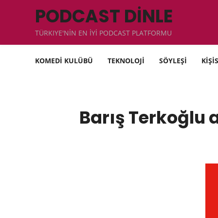
PODCAST DİNLE
TÜRKIYE'NİN EN İYİ PODCAST PLATFORMU
KOMEDİ KULÜBÜ
TEKNOLOJİ
SÖYLEŞİ
KİŞİ
Barış Terkoğlu a