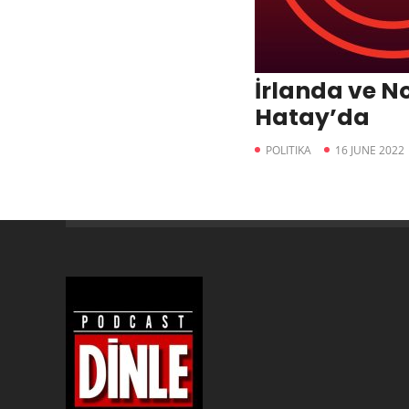
İrlanda ve N
Hatay’da
POLITIKA
16 JUNE 2022