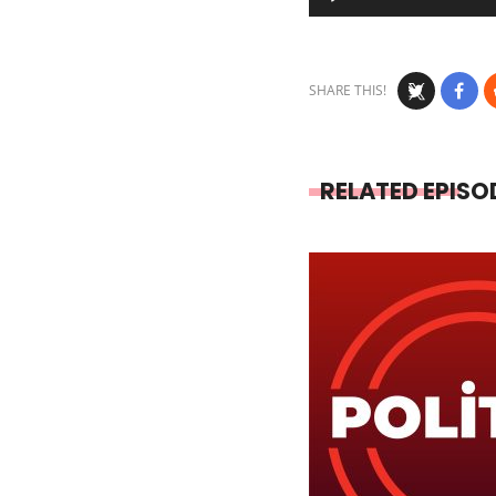
Player
SHARE THIS!
RELATED EPISO