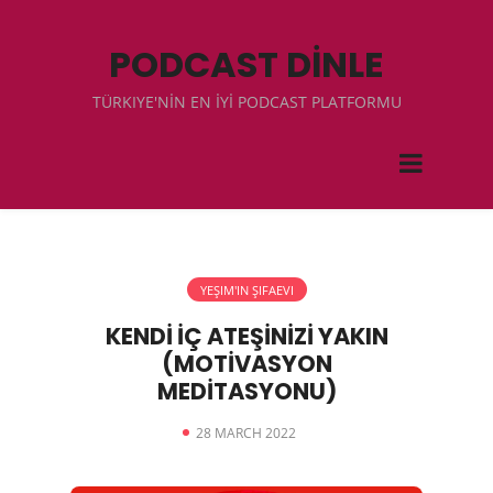
PODCAST DİNLE
TÜRKIYE'NİN EN İYİ PODCAST PLATFORMU
YEŞIM'IN ŞIFAEVI
KENDİ İÇ ATEŞİNİZİ YAKIN
(MOTİVASYON
MEDİTASYONU)
28 MARCH 2022