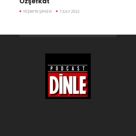
Özşefkat
YEŞIM'IN ŞIFAEVI
7 JULY 2022