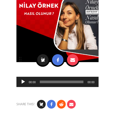
Audio
00:00
00:00
Player
SHARE THIS!