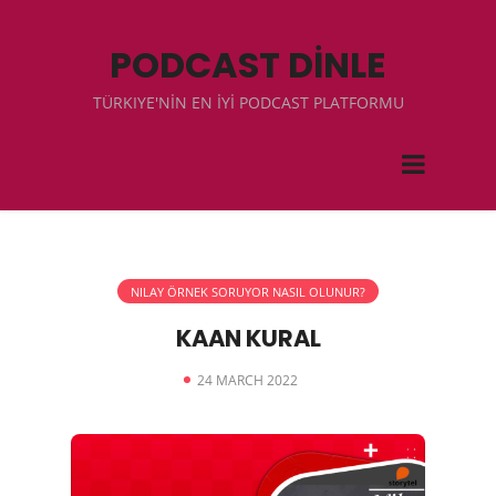
PODCAST DİNLE
TÜRKIYE'NİN EN İYİ PODCAST PLATFORMU
NILAY ÖRNEK SORUYOR NASIL OLUNUR?
KAAN KURAL
24 MARCH 2022