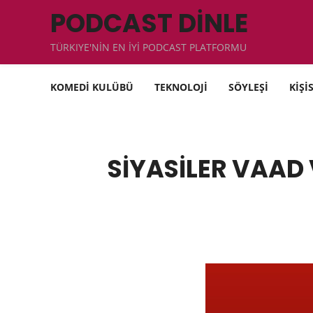
PODCAST DİNLE
TÜRKIYE'NİN EN İYİ PODCAST PLATFORMU
KOMEDİ KULÜBÜ
TEKNOLOJİ
SÖYLEŞİ
KİŞİ
SİYASİLER VAAD 