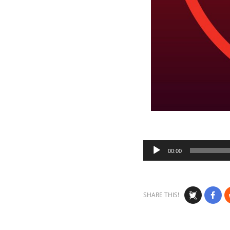
Audio
00:00
Player
SHARE THIS!