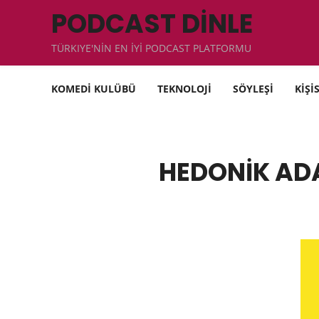
PODCAST DİNLE
TÜRKIYE'NİN EN İYİ PODCAST PLATFORMU
KOMEDİ KULÜBÜ
TEKNOLOJİ
SÖYLEŞİ
KİŞİ
HEDONİK AD