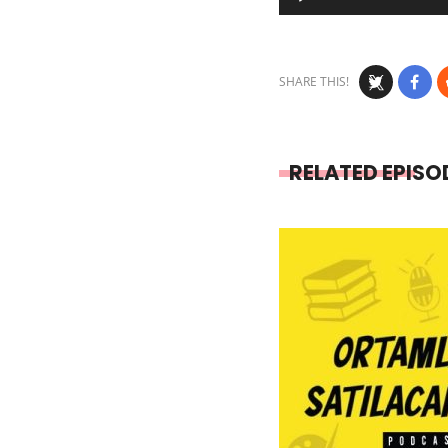
Player
SHARE THIS!
RELATED EPISO