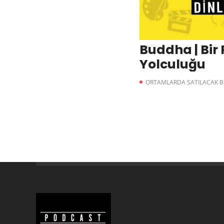
Buddha | Bir
Yolculuğu
ORTAMLARDA SATILACAK BI