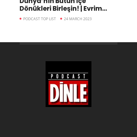
Dünya’nın Bütün İçe
Dönükleri Birleşin! | Evrim
Ağacı
PODCAST TOP LIST
24 MARCH 2023