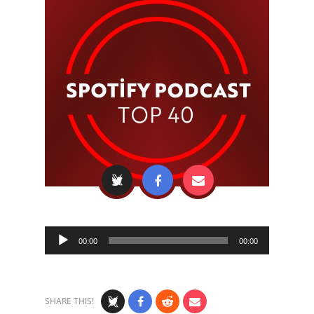
Audio
00:00
00:00
Player
SHARE THIS!