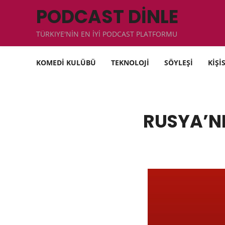
PODCAST DİNLE
TÜRKIYE'NİN EN İYİ PODCAST PLATFORMU
KOMEDİ KULÜBÜ
TEKNOLOJİ
SÖYLEŞİ
KİŞİ
RUSYA’NI