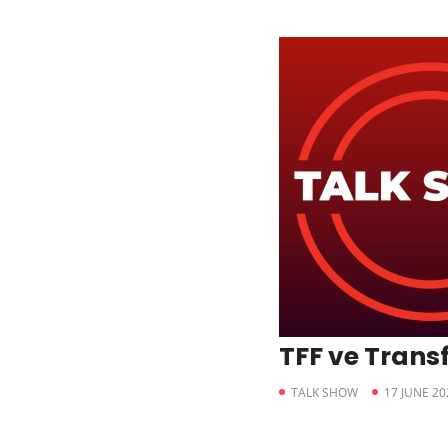
TFF ve Trans
TALK SHOW
17 JUNE 20