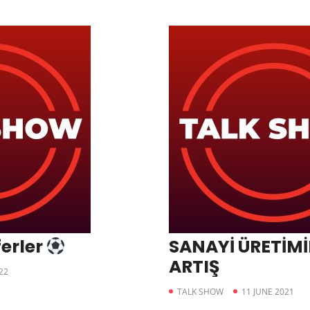
ferler
SANAYİ ÜRETİM
ARTIŞ
22
TALK SHOW
11 JUNE 2021