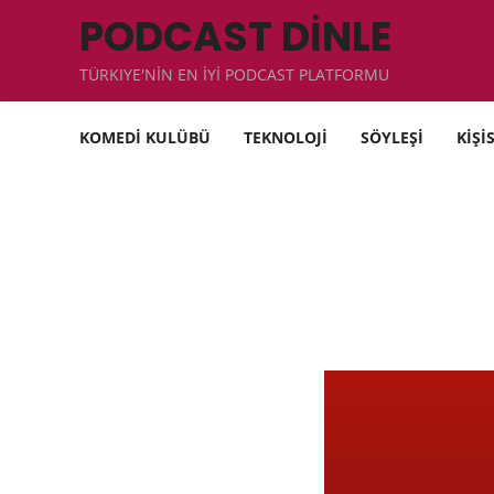
PODCAST DİNLE
TÜRKIYE'NİN EN İYİ PODCAST PLATFORMU
KOMEDİ KULÜBÜ
TEKNOLOJİ
SÖYLEŞİ
KİŞİ