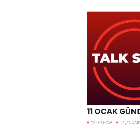
11 OCAK GÜN
TALK SHOW
11 JANUAR