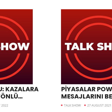
: KAZALARA
PİYASALAR POW
 YÖNLÜ
MESAJLARINI B
SÜRÜYOR
 2022
TALK SHOW
27 AUGUST 2021