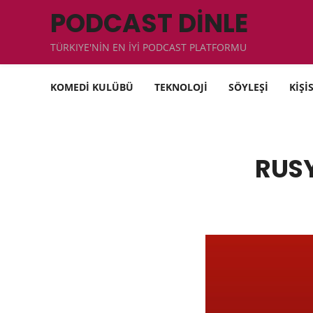
PODCAST DİNLE
TÜRKIYE'NİN EN İYİ PODCAST PLATFORMU
KOMEDİ KULÜBÜ
TEKNOLOJİ
SÖYLEŞİ
KİŞİ
RUSY