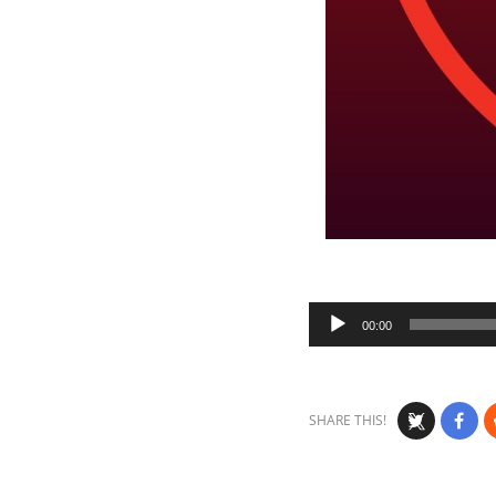
Audio
00:00
Player
SHARE THIS!