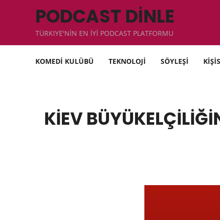
PODCAST DİNLE
TÜRKIYE'NİN EN İYİ PODCAST PLATFORMU
KOMEDİ KULÜBÜ
TEKNOLOJİ
SÖYLEŞİ
KİŞİ
KİEV BÜYÜKELÇİLİĞİ