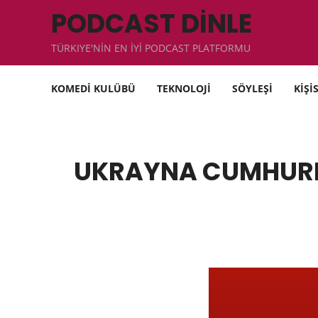
PODCAST DİNLE
TÜRKIYE'NİN EN İYİ PODCAST PLATFORMU
KOMEDİ KULÜBÜ
TEKNOLOJİ
SÖYLEŞİ
KİŞİ
UKRAYNA CUMHURBA