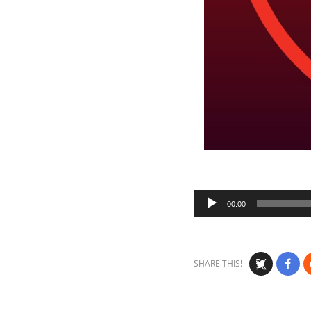
Audio
00:00
Player
SHARE THIS!