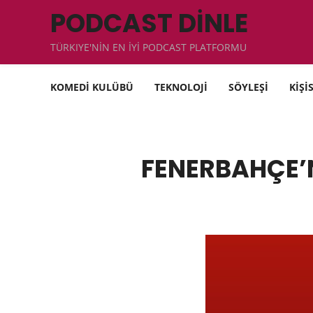
PODCAST DİNLE
TÜRKIYE'NİN EN İYİ PODCAST PLATFORMU
KOMEDİ KULÜBÜ
TEKNOLOJİ
SÖYLEŞİ
KİŞİ
FENERBAHÇE’N