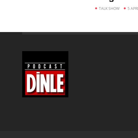
TALK SHOW
5 APR