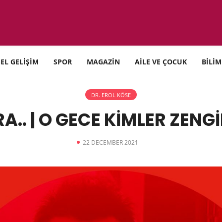
SEL GELİŞİM
SPOR
MAGAZİN
AİLE VE ÇOCUK
BİLİM
DR. EROL KÖSE
A.. | O GECE KİMLER ZENG
22 DECEMBER 2021