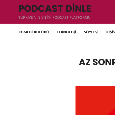
PODCAST DİNLE
TÜRKIYE'NİN EN İYİ PODCAST PLATFORMU
KOMEDİ KULÜBÜ
TEKNOLOJİ
SÖYLEŞİ
KİŞİ
AZ SONR