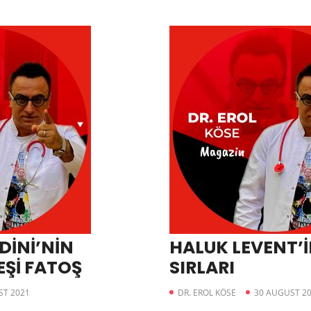
İNİ’NİN
HALUK LEVENT’
EŞİ FATOŞ
SIRLARI
ST 2021
DR. EROL KÖSE
30 AUGUST 2