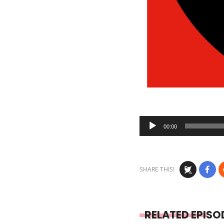
Audio
00:00
Player
SHARE THIS!
RELATED EPISO