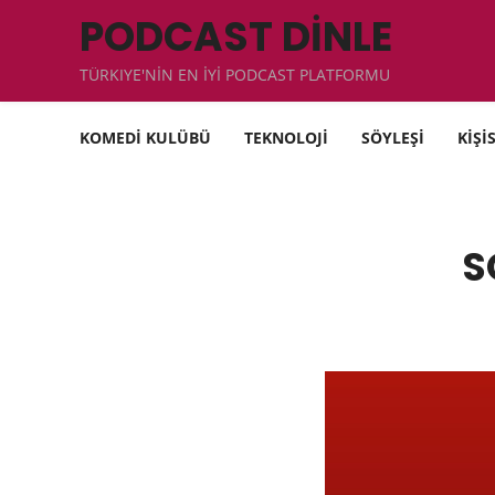
PODCAST DİNLE
TÜRKIYE'NİN EN İYİ PODCAST PLATFORMU
KOMEDİ KULÜBÜ
TEKNOLOJİ
SÖYLEŞİ
KİŞİ
S