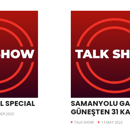
L SPECIAL
SAMANYOLU GA
GÜNEŞTEN 31 K
ER 2020
KARADELİK KEŞF
TALK SHOW
13 MAY 2022