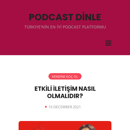
PODCAST DİNLE
TÜRKIYE'NİN EN İYİ PODCAST PLATFORMU
KENDINE KOÇ OL
ETKİLİ İLETİŞİM NASIL
OLMALIDIR?
10 DECEMBER 2021