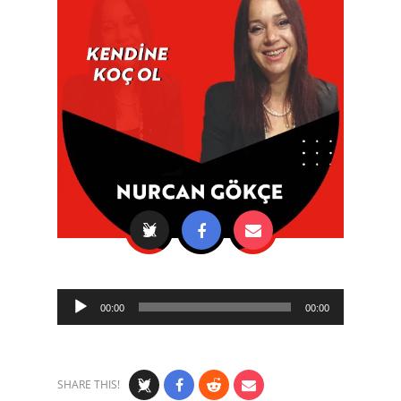
Audio
00:00
00:00
Player
SHARE THIS!