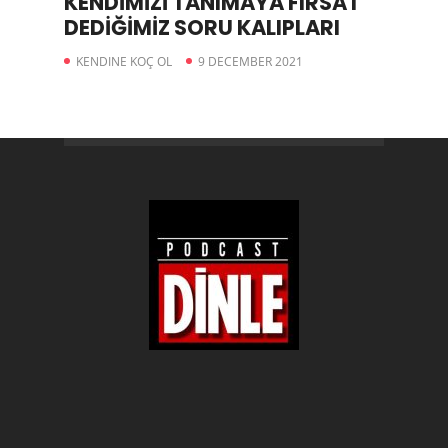
KENDİMİZİ TANIMAYA FIRSAT
DEDİĞİMİZ SORU KALIPLARI
KENDINE KOÇ OL
9 DECEMBER 2021