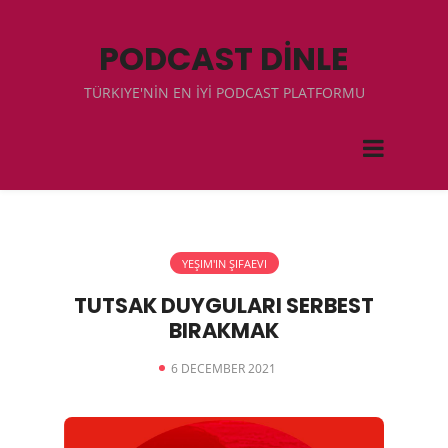
PODCAST DİNLE
TÜRKIYE'NİN EN İYİ PODCAST PLATFORMU
YEŞIM'IN ŞIFAEVI
TUTSAK DUYGULARI SERBEST
BIRAKMAK
6 DECEMBER 2021