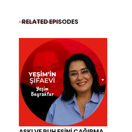
RELATED EPISODES
AŞKI VE RUH EŞİNİ ÇAĞIRMA