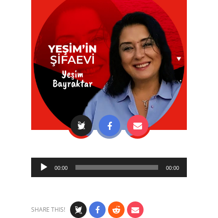
Audio
00:00
00:00
Player
SHARE THIS!