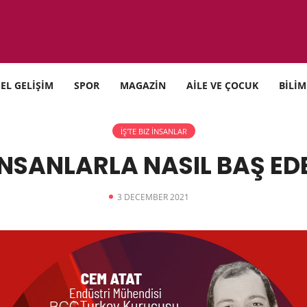
SEL GELİŞİM
SPOR
MAGAZİN
AİLE VE ÇOCUK
BİLİM
İŞ'TE BIZ İNSANLAR
İNSANLARLA NASIL BAŞ ED
3 DECEMBER 2021