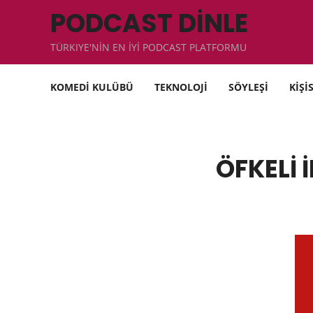
PODCAST DİNLE
TÜRKIYE'NİN EN İYİ PODCAST PLATFORMU
KOMEDİ KULÜBÜ
TEKNOLOJİ
SÖYLEŞİ
KİŞİ
ÖFKELİ 