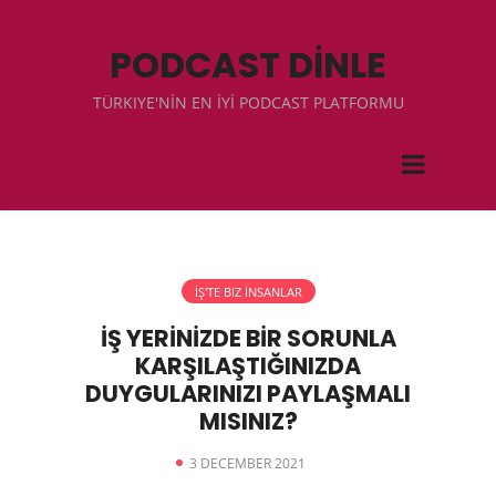
PODCAST DİNLE
TÜRKIYE'NİN EN İYİ PODCAST PLATFORMU
İŞ'TE BIZ İNSANLAR
İŞ YERİNİZDE BİR SORUNLA
KARŞILAŞTIĞINIZDA
DUYGULARINIZI PAYLAŞMALI
MISINIZ?
3 DECEMBER 2021