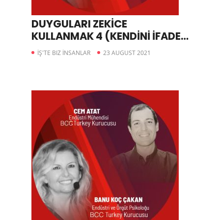
DUYGULARI ZEKİCE
KULLANMAK 4 (KENDİNİ İFADE
EDEBİLME)
İŞ'TE BIZ İNSANLAR
23 AUGUST 2021