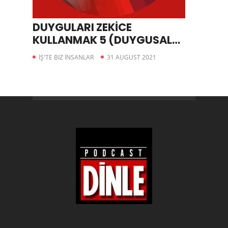
DUYGULARI ZEKİCE
KULLANMAK 5 (DUYGUSAL
MUHAKEME)
İŞ'TE BIZ İNSANLAR
31 AUGUST 2021