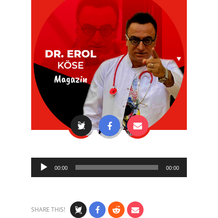
Audio
00:00
00:00
Player
SHARE THIS!