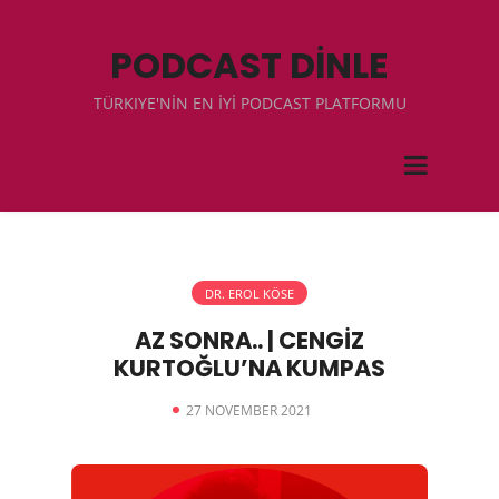
PODCAST DİNLE
TÜRKIYE'NİN EN İYİ PODCAST PLATFORMU
DR. EROL KÖSE
AZ SONRA.. | CENGİZ
KURTOĞLU’NA KUMPAS
27 NOVEMBER 2021