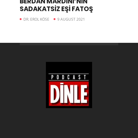
BERDAN MARDİNİ’NİN
SADAKATSİZ EŞİ FATOŞ
DR. EROL KÖSE
9 AUGUST 2021