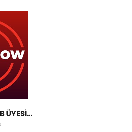
B ÜYESİ
 IŞIK
2