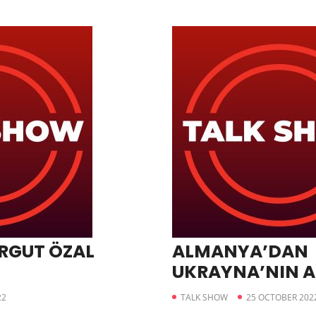
RGUT ÖZAL
ALMANYA’DAN
UKRAYNA’NIN A
OLMASINA YEŞİL
22
TALK SHOW
25 OCTOBER 202