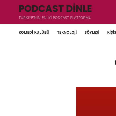
PODCAST DİNLE
TÜRKIYE'NİN EN İYİ PODCAST PLATFORMU
KOMEDİ KULÜBÜ
TEKNOLOJİ
SÖYLEŞİ
KİŞİ