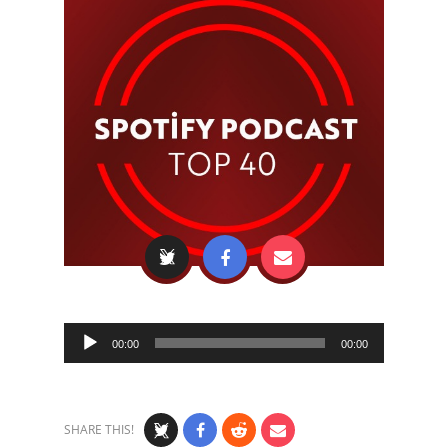
Audio
00:00
00:00
Player
SHARE THIS!