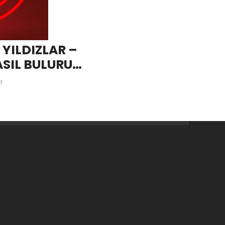
ILDIZLAR –
ASIL BULURUM
1