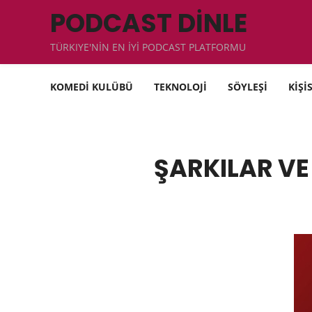
PODCAST DİNLE
TÜRKIYE'NİN EN İYİ PODCAST PLATFORMU
KOMEDİ KULÜBÜ
TEKNOLOJİ
SÖYLEŞİ
KİŞİ
ŞARKILAR VE