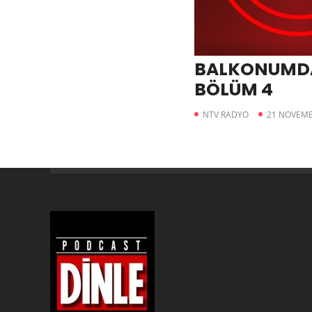
BALKONUMDA
BÖLÜM 4
NTV RADYO
21 NOVEMB