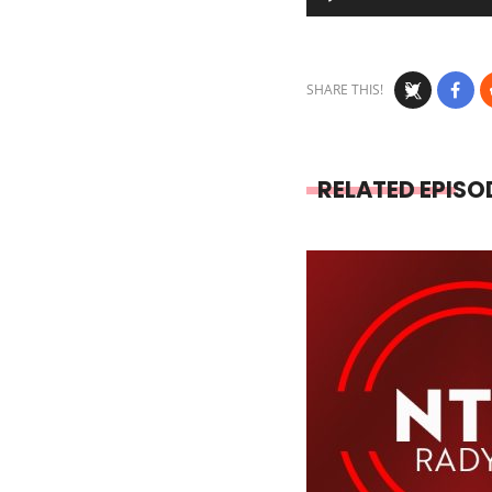
Player
SHARE THIS!
RELATED EPISO