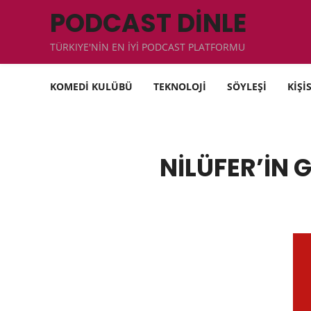
PODCAST DİNLE
TÜRKIYE'NİN EN İYİ PODCAST PLATFORMU
KOMEDİ KULÜBÜ
TEKNOLOJİ
SÖYLEŞİ
KİŞİ
NİLÜFER’İN 