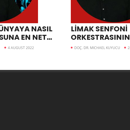
DÜNYAYA NASIL
LİMAK SENFONİ
SUNA EN NET
ORKESTRASININ
ALBÜMÜNDE NEL
U
4 AUGUST 2022
DOÇ. DR. MICHAEL KUYUCU
2