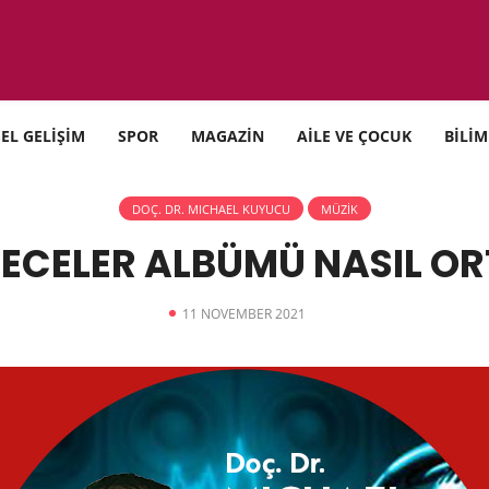
SEL GELİŞİM
SPOR
MAGAZİN
AİLE VE ÇOCUK
BİLİM
DOÇ. DR. MICHAEL KUYUCU
MÜZİK
GECELER ALBÜMÜ NASIL OR
11 NOVEMBER 2021