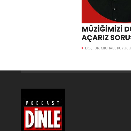
MÜZİĞİMİZİ 
AÇARIZ SORU
CEVAP
DOÇ. DR. MICHAEL KUYUC