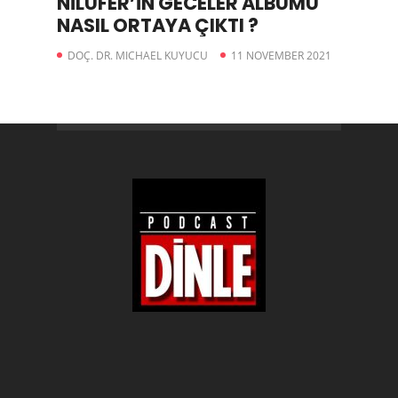
NİLÜFER’İN GECELER ALBÜMÜ
NASIL ORTAYA ÇIKTI ?
DOÇ. DR. MICHAEL KUYUCU
11 NOVEMBER 2021