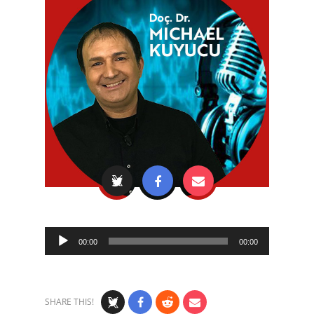
Audio
00:00
00:00
Player
SHARE THIS!