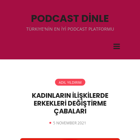
PODCAST DİNLE
TÜRKIYE'NİN EN İYİ PODCAST PLATFORMU
ADIL YILDIRIM
KADINLARIN İLİŞKİLERDE
ERKEKLERİ DEĞİŞTİRME
ÇABALARI
5 NOVEMBER 2021