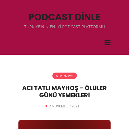
PODCAST DİNLE
TÜRKIYE'NİN EN İYİ PODCAST PLATFORMU
NTV RADYO
ACI TATLI MAYHOŞ – ÖLÜLER
GÜNÜ YEMEKLERİ
2 NOVEMBER 2021