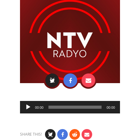
Audio
00:00
00:00
Player
SHARE THIS!