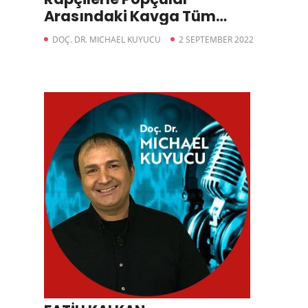
Arasındaki Kavga Tüm
Hızıyla Devam Ediyor
DOÇ. DR. MICHAEL KUYUCU
2 SEPTEMBER 2022