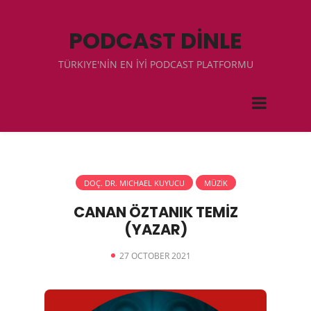
PODCAST DİNLE
TÜRKIYE'NİN EN İYİ PODCAST PLATFORMU
DOÇ. DR. MICHAEL KUYUCU
MÜZİK
CANAN ÖZTANIK TEMİZ
(YAZAR)
27 OCTOBER 2021