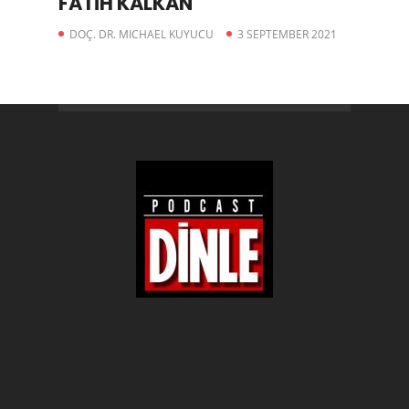
FATİH KALKAN
DOÇ. DR. MICHAEL KUYUCU
3 SEPTEMBER 2021