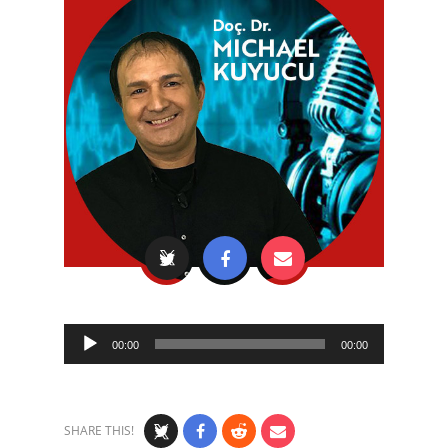
Audio
00:00
00:00
Player
SHARE THIS!