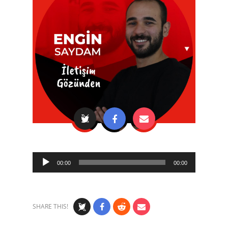
Audio
00:00
00:00
Player
SHARE THIS!