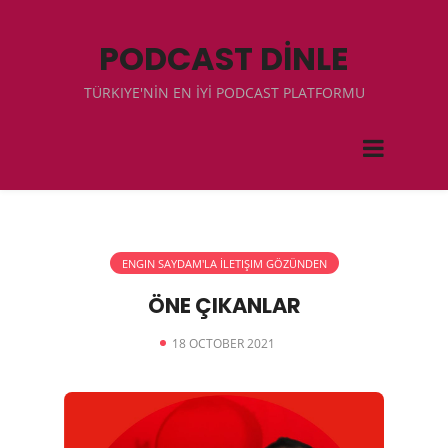
PODCAST DİNLE
TÜRKIYE'NİN EN İYİ PODCAST PLATFORMU
ENGIN SAYDAM'LA İLETIŞIM GÖZÜNDEN
ÖNE ÇIKANLAR
18 OCTOBER 2021