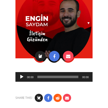
Audio
00:00
00:00
Player
SHARE THIS!