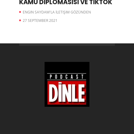
KAMU DİPLOMASİSİ VE TİKTOK
ENGIN SAYDAM'LA İLETIŞIM GÖZÜNDEN
27 SEPTEMBER 2021