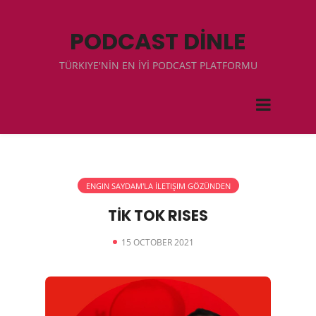
PODCAST DİNLE
TÜRKIYE'NİN EN İYİ PODCAST PLATFORMU
ENGIN SAYDAM'LA İLETIŞIM GÖZÜNDEN
TİK TOK RISES
15 OCTOBER 2021