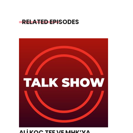
RELATED EPISODES
ALİ KOÇ TFF VE MHK’YA