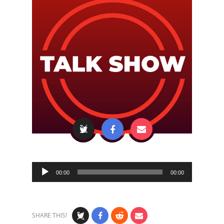
Audio
00:00
00:00
Player
SHARE THIS!