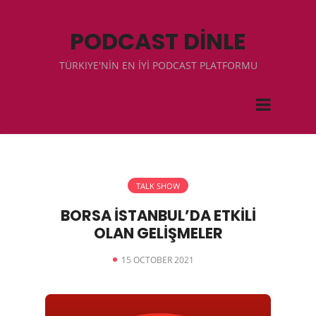
PODCAST DİNLE
TÜRKIYE'NİN EN İYİ PODCAST PLATFORMU
TALK SHOW
BORSA İSTANBUL’DA ETKİLİ
OLAN GELİŞMELER
15 OCTOBER 2021