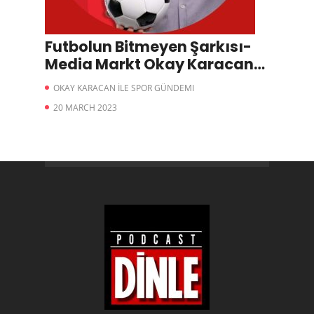
Futbolun Bitmeyen Şarkısı-
Media Markt Okay Karacan
ile Spor Gündemi
OKAY KARACAN İLE SPOR GÜNDEMI
20 MARCH 2023