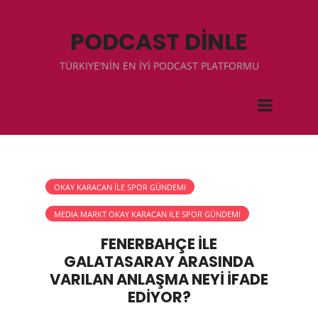
PODCAST DİNLE
TÜRKIYE'NİN EN İYİ PODCAST PLATFORMU
OKAY KARACAN İLE SPOR GÜNDEMI
MEDIA MARKT OKAY KARACAN ILE SPOR GÜNDEMI
FENERBAHÇE İLE
GALATASARAY ARASINDA
VARILAN ANLAŞMA NEYİ İFADE
EDİYOR?