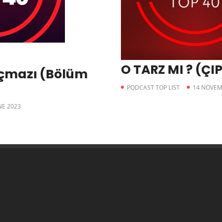
O TARZ MI ? (ÇIP
çmazı (Bölüm
PODCAST TOP LIST
14 NOVEM
NE 2023