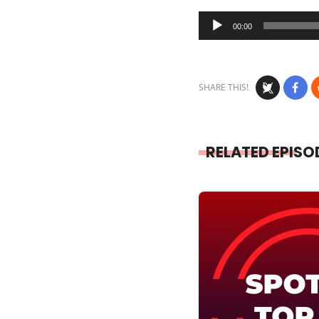
Audio
00:00
Player
SHARE THIS!
RELATED EPISO