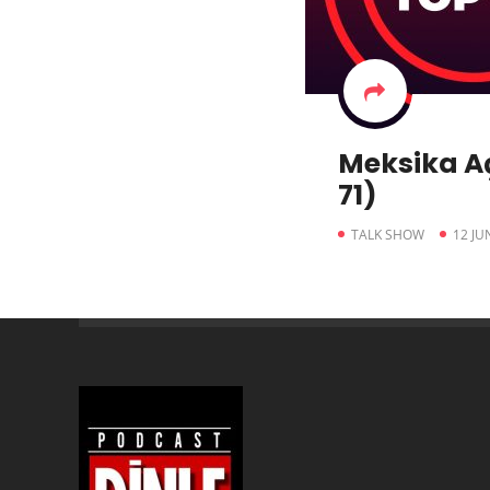
Meksika A
71)
TALK SHOW
12 JU