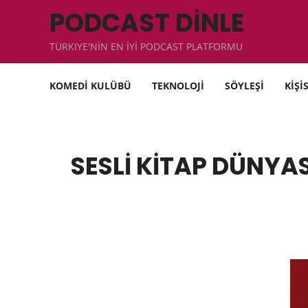
PODCAST DİNLE
TÜRKIYE'NİN EN İYİ PODCAST PLATFORMU
KOMEDİ KULÜBÜ
TEKNOLOJİ
SÖYLEŞİ
KİŞİ
SESLİ KİTAP DÜNYA