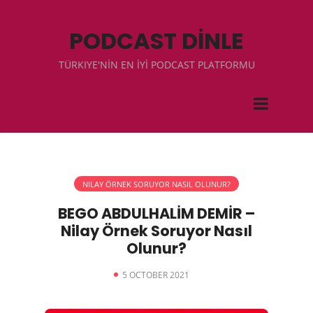
PODCAST DİNLE
TÜRKIYE'NİN EN İYİ PODCAST PLATFORMU
NILAY ÖRNEK SORUYOR NASIL OLUNUR?
BEGO ABDULHALİM DEMİR –
Nilay Örnek Soruyor Nasıl
Olunur?
5 OCTOBER 2021