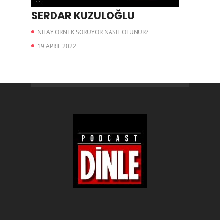
SERDAR KUZULOĞLU
NILAY ÖRNEK SORUYOR NASIL OLUNUR?
19 APRIL 2022