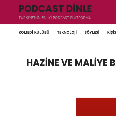
PODCAST DİNLE
TÜRKIYE'NİN EN İYİ PODCAST PLATFORMU
KOMEDİ KULÜBÜ
TEKNOLOJİ
SÖYLEŞİ
KİŞİ
HAZİNE VE MALİYE 