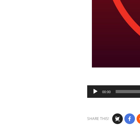
Audio
00:00
Player
SHARE THIS!