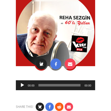
Audio
00:00
00:00
Player
SHARE THIS!