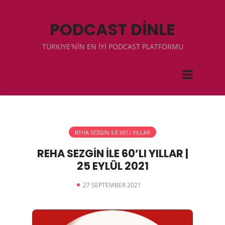
PODCAST DİNLE
TÜRKIYE'NİN EN İYİ PODCAST PLATFORMU
REHA SEZGIN ILE 60'LI YILLAR
REHA SEZGİN İLE 60’LI YILLAR |
25 EYLÜL 2021
27 SEPTEMBER 2021