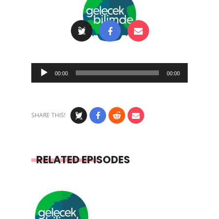
Audio
00:00
00:00
Player
SHARE THIS!
RELATED EPISODES