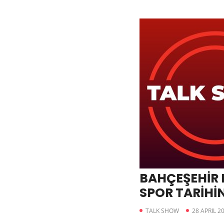
BAHÇEŞEHİR 
SPOR TARİHİN
YAŞATTI
TALK SHOW
28 APRIL 2