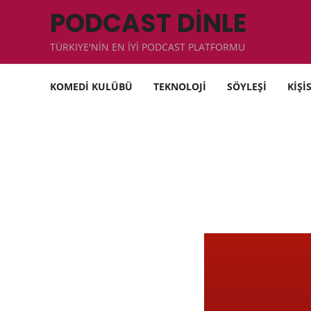
PODCAST DİNLE
TÜRKIYE'NİN EN İYİ PODCAST PLATFORMU
KOMEDİ KULÜBÜ
TEKNOLOJİ
SÖYLEŞİ
KİŞİ