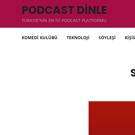
PODCAST DİNLE
TÜRKIYE'NİN EN İYİ PODCAST PLATFORMU
KOMEDİ KULÜBÜ
TEKNOLOJİ
SÖYLEŞİ
KİŞİ