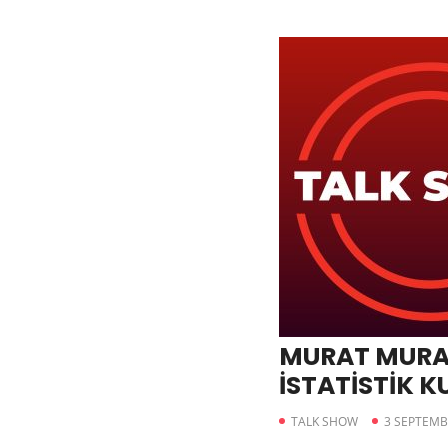
MURAT MURA
İSTATİSTİK 
ENFLASYON – 
TALK SHOW
3 SEPTEMB
BÜYÜME YALA