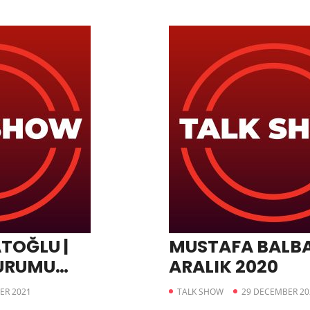
TOĞLU |
MUSTAFA BALBA
KURUMU
ARALIK 2020
İŞSİZLİK –
ER 2021
TALK SHOW
29 DECEMBER 20
N MI- HATA MI