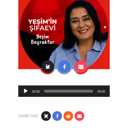
Audio
00:00
00:00
Player
SHARE THIS!