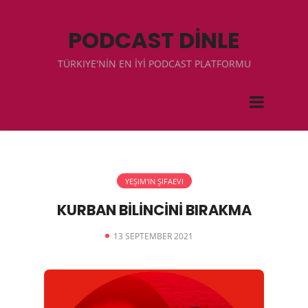
PODCAST DİNLE
TÜRKIYE'NİN EN İYİ PODCAST PLATFORMU
YEŞIM'IN ŞIFAEVI
KURBAN BİLİNCİNİ BIRAKMA
13 SEPTEMBER 2021