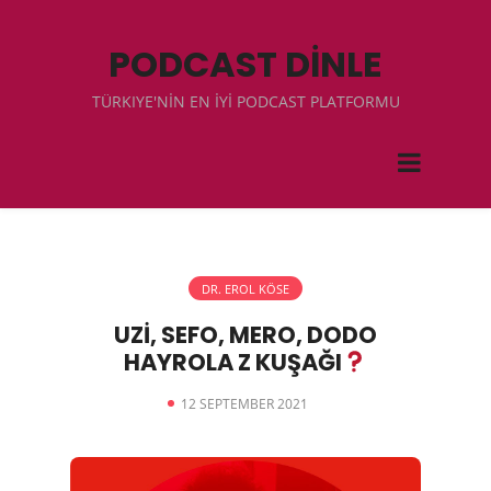
PODCAST DİNLE
TÜRKIYE'NİN EN İYİ PODCAST PLATFORMU
DR. EROL KÖSE
UZİ, SEFO, MERO, DODO
HAYROLA Z KUŞAĞI
12 SEPTEMBER 2021