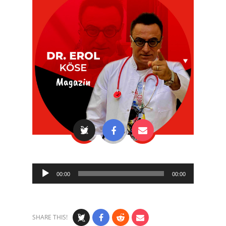
Audio
00:00
00:00
Player
SHARE THIS!