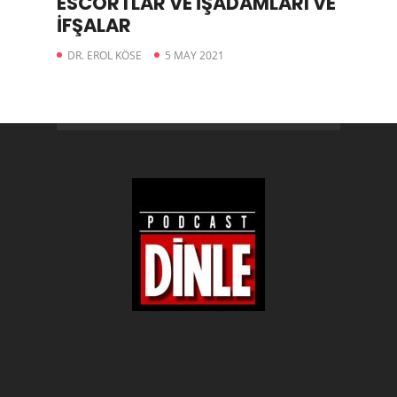
ESCORTLAR VE İŞADAMLARI VE
İFŞALAR
DR. EROL KÖSE
5 MAY 2021